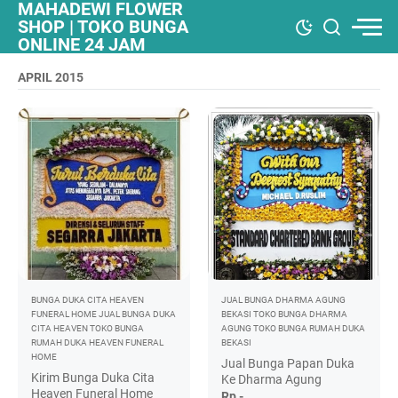
MAHADEWI FLOWER
SHOP | TOKO BUNGA
ONLINE 24 JAM
APRIL 2015
BUNGA DUKA CITA HEAVEN
JUAL BUNGA DHARMA AGUNG
FUNERAL HOME
JUAL BUNGA DUKA
BEKASI
TOKO BUNGA DHARMA
CITA HEAVEN
TOKO BUNGA
AGUNG
TOKO BUNGA RUMAH DUKA
RUMAH DUKA HEAVEN FUNERAL
BEKASI
HOME
Jual Bunga Papan Duka
Kirim Bunga Duka Cita
Ke Dharma Agung
Heaven Funeral Home
Rp -