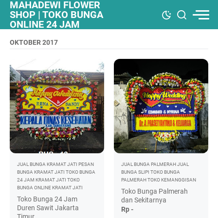
MAHADEWI FLOWER
SHOP | TOKO BUNGA
ONLINE 24 JAM
OKTOBER 2017
JUAL BUNGA KRAMAT JATI
PESAN
JUAL BUNGA PALMERAH
JUAL
BUNGA KRAMAT JATI
TOKO BUNGA
BUNGA SLIPI
TOKO BUNGA
24 JAM KRAMAT JATI
TOKO
PALMERAH
TOKO KEMANGGISAN
BUNGA ONLINE KRAMAT JATI
Toko Bunga Palmerah
Toko Bunga 24 Jam
dan Sekitarnya
Duren Sawit Jakarta
Rp -
Timur