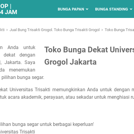
OP |
BUNGA PAPAN
BUNGA STANDING
24 JAM
›
›
kti
Jual Bung Trisakti Grogol. Toko Bunga Trisakti Grogol
Toko Bunga Tris
an Anda untuk
Toko Bunga Dekat Universi
 dekat dengan
Grogol Jakarta
l, Jakarta. Saya
nda menemukan
 pilihan bunga segar.
dekat Universitas Trisakti memungkinkan Anda untuk denga
untuk acara akademik, perayaan, atau sekadar untuk menghiasi 
lihan bunga segar untuk berbagai keperluan'
iversitas Trisakti