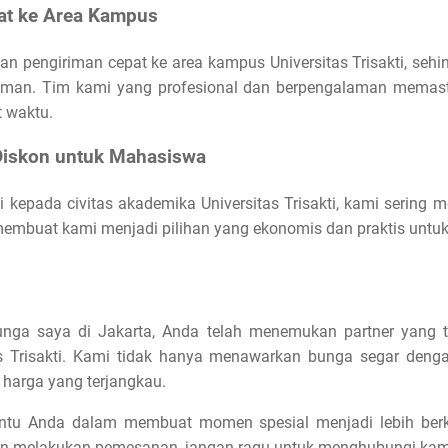
at ke Area Kampus
n pengiriman cepat ke area kampus Universitas Trisakti, sehin
riman. Tim kami yang profesional dan berpengalaman memas
 waktu.
iskon untuk Mahasiswa
i kepada civitas akademika Universitas Trisakti, kami serin
membuat kami menjadi pilihan yang ekonomis dan praktis untu
nga saya di Jakarta, Anda telah menemukan partner yang 
 Trisakti. Kami tidak hanya menawarkan bunga segar dengan 
 harga yang terjangkau.
tu Anda dalam membuat momen spesial menjadi lebih ber
ingin melakukan pemesanan, jangan ragu untuk menghubungi kam