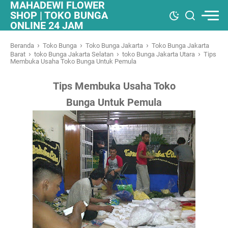
MAHADEWI FLOWER
SHOP | TOKO BUNGA
ONLINE 24 JAM
›
›
›
Beranda
Toko Bunga
Toko Bunga Jakarta
Toko Bunga Jakarta
›
›
›
Barat
toko Bunga Jakarta Selatan
toko Bunga Jakarta Utara
Tips
Membuka Usaha Toko Bunga Untuk Pemula
Tips Membuka Usaha Toko
Bunga Untuk Pemula