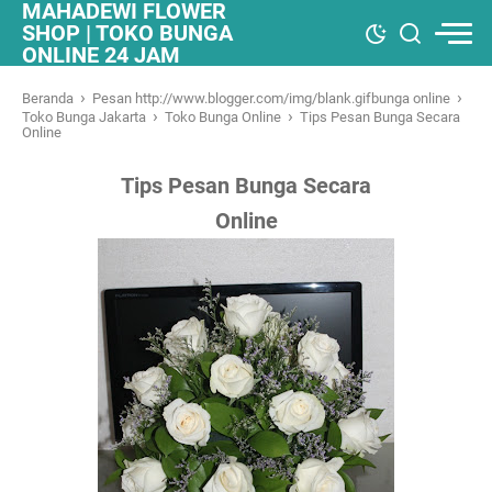
MAHADEWI FLOWER
SHOP | TOKO BUNGA
ONLINE 24 JAM
›
›
Beranda
Pesan http://www.blogger.com/img/blank.gifbunga online
›
›
Toko Bunga Jakarta
Toko Bunga Online
Tips Pesan Bunga Secara
Online
Tips Pesan Bunga Secara
Online